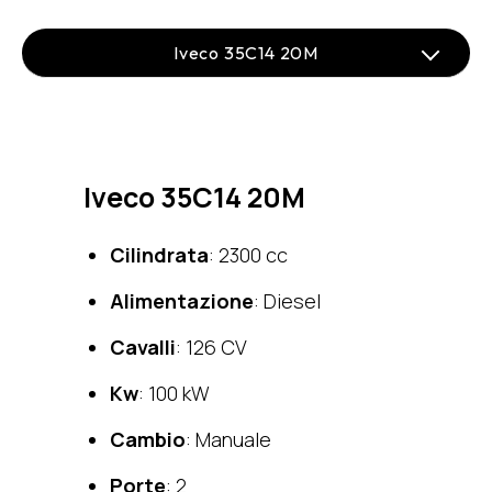
Nissan Cabstar 21M
Piaf 1000R - Rosso
Iveco 35C14 20M
Piaf 1000R - Blu
Iveco 35C14 20M
Cilindrata
: 2300 cc
Alimentazione
: Diesel
Cavalli
: 126 CV
Kw
: 100 kW
Cambio
: Manuale
Porte
: 2